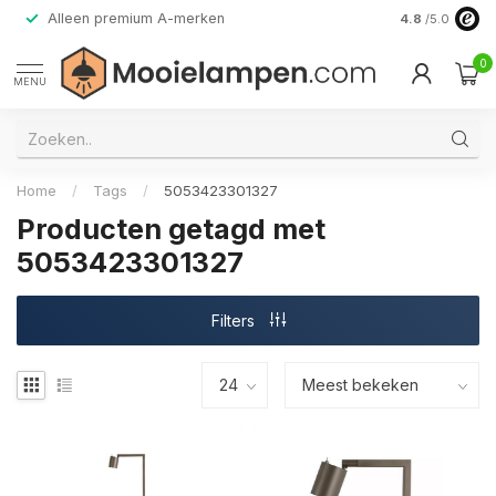
Alleen premium A-merken
4.8
/5.0
0
MENU
Home
/
Tags
/
5053423301327
Producten getagd met
5053423301327
Filters