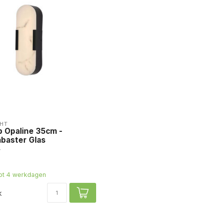
HT
 Opaline 35cm -
baster Glas
tot 4 werkdagen
k