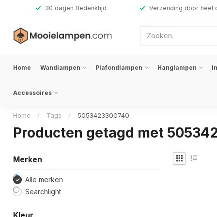
,-
30 dagen Bedenktijd
Verzending door heel 
Home
Wandlampen
Plafondlampen
Hanglampen
I
Accessoires
Home
/
Tags
/
5053423300740
Producten getagd met 50534
Merken
Alle merken
Searchlight
Kleur