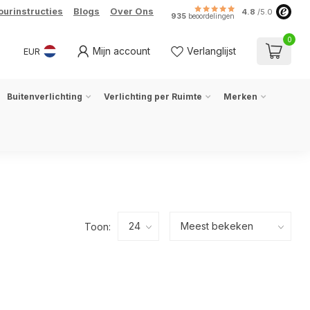
ourinstructies
Blogs
Over Ons
4.8
/5.0
935
beoordelingen
0
Mijn account
Verlanglijst
EUR
Buitenverlichting
Verlichting per Ruimte
Merken
Toon: