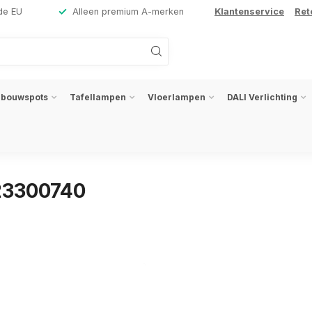
de EU
Alleen premium A-merken
Klantenservice
Ret
nbouwspots
Tafellampen
Vloerlampen
DALI Verlichting
23300740