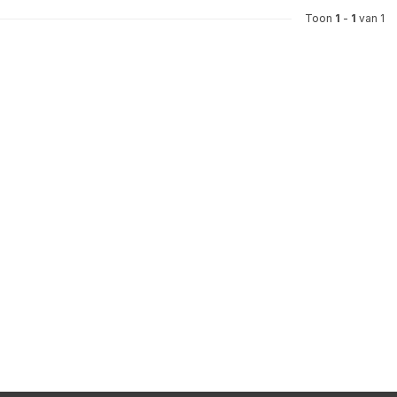
Toon
1
-
1
van 1