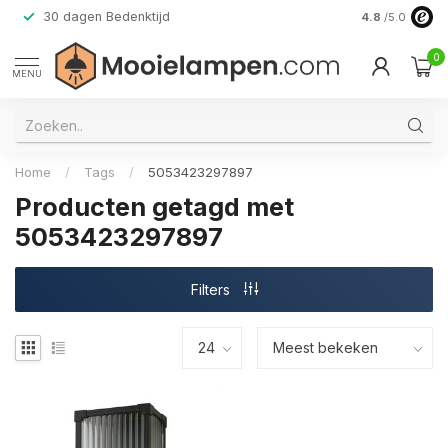
30 dagen Bedenktijd
Verzending do
4.8
/5.0
0
MENU
Home
/
Tags
/
5053423297897
Producten getagd met
5053423297897
Filters