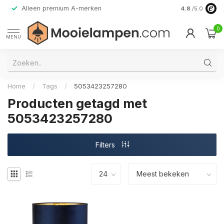
Alleen premium A-merken
4.8
/5.0
0
MENU
Home
/
Tags
/
5053423257280
Producten getagd met
5053423257280
Filters