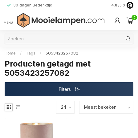
30 dagen Bedenktijd
Verzending do
4.8
/5.0
0
MENU
Home
/
Tags
/
5053423257082
Producten getagd met
5053423257082
Filters