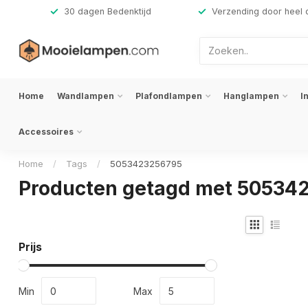
,-
30 dagen Bedenktijd
Verzending door heel 
Home
Wandlampen
Plafondlampen
Hanglampen
I
Accessoires
Home
/
Tags
/
5053423256795
Producten getagd met 50534
Prijs
Min
Max