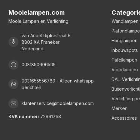
Mooielampen.com
Categori
Mooie Lampen en Verlichting
Wandlampen
Plafondlamp
van Andel Ripkestraat 9
Hanglampen
8802 XA Franeker
Nederland
Inbouwspots
Tafellampen
0031850606505
Vloerlampen
DALI Verlichti
0031655556789 - Alleen whatsapp
berichten
Buitenverlicht
Verlichting p
klantenservice@mooielampen.com
Merken
KVK nummer:
72991763
Accessoires