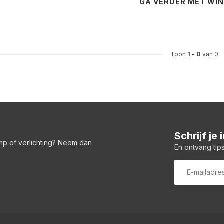
GA VERDER MET WI
Toon
1
-
0
van 0
Schrijf je
amp of verlichting? Neem dan
En ontvang tips