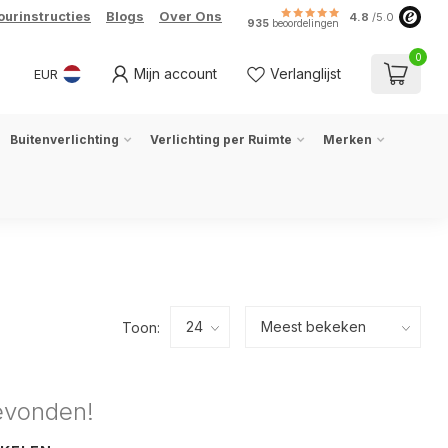
ourinstructies
Blogs
Over Ons
4.8
/5.0
935
beoordelingen
0
Mijn account
Verlanglijst
EUR
Buitenverlichting
Verlichting per Ruimte
Merken
Toon:
evonden!