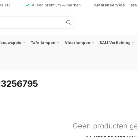
de EU
Alleen premium A-merken
Klantenservice
Ret
nbouwspots
Tafellampen
Vloerlampen
DALI Verlichting
23256795
Geen producten g