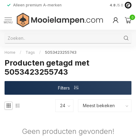
Alleen premium A-merken
4.8
/5.0
0
MENU
Home
/
Tags
/
5053423255743
Producten getagd met
5053423255743
Filters
Geen producten gevonden!