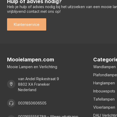
Hulp of advies nodig?
Heb je hulp of advies nodig bij het uitzoeken van een mooie l
vrijblijvend contact met ons op!
Klantenservice
Mooielampen.com
Categori
Mooie Lampen en Verlichting
Wandlampen
Plafondlamp
van Andel Ripkestraat 9
Hanglampen
8802 XA Franeker
Nederland
Inbouwspots
Tafellampen
0031850606505
Vloerlampen
DALI Verlichti
0031655556789 - Alleen whatsapp