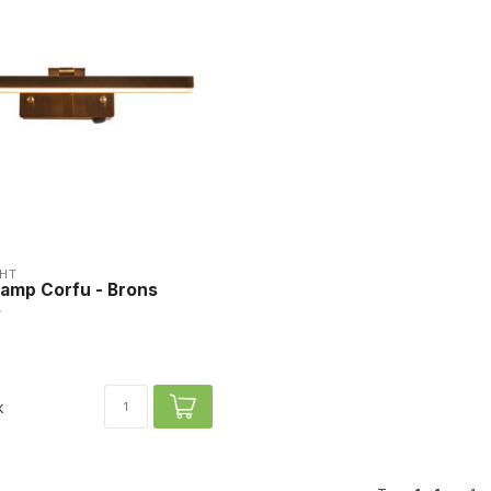
HT
jlamp Corfu - Brons
k