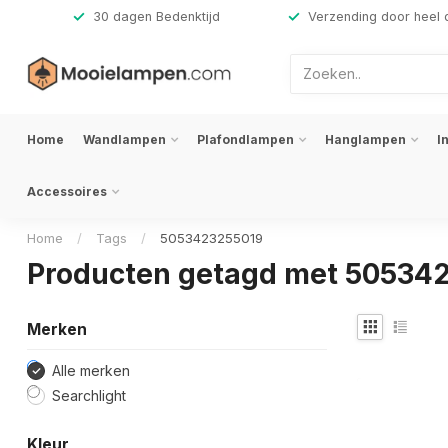
,-
30 dagen Bedenktijd
Verzending door heel 
Home
Wandlampen
Plafondlampen
Hanglampen
I
Accessoires
Home
/
Tags
/
5053423255019
Producten getagd met 50534
Merken
Alle merken
Searchlight
Kleur