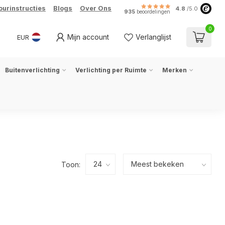
ourinstructies
Blogs
Over Ons
4.8
/5.0
935
beoordelingen
0
Mijn account
Verlanglijst
EUR
Buitenverlichting
Verlichting per Ruimte
Merken
Toon: