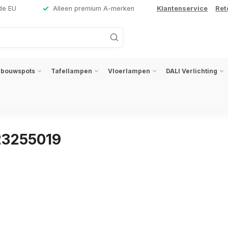
de EU
Alleen premium A-merken
Klantenservice
Ret
nbouwspots
Tafellampen
Vloerlampen
DALI Verlichting
23255019