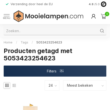
Verzending door heel de EU
Alleen premi
4.8
/5.0
0
MENU
Home
/
Tags
/
5053423254623
Producten getagd met
5053423254623
Filters