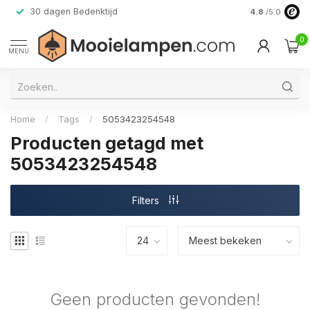
30 dagen Bedenktijd
Verzending do
4.8
/5.0
0
MENU
Home
/
Tags
/
5053423254548
Producten getagd met
5053423254548
Filters
Geen producten gevonden!