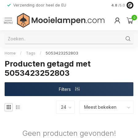
Verzending door heel de EU
Alleen premi
4.8
/5.0
0
MENU
Home
/
Tags
/
5053423252803
Producten getagd met
5053423252803
Filters
Geen producten gevonden!