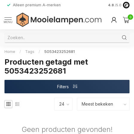
Alleen premium A-merken
4.8
/5.0
0
MENU
Home
/
Tags
/
5053423252681
Producten getagd met
5053423252681
Filters
Geen producten gevonden!