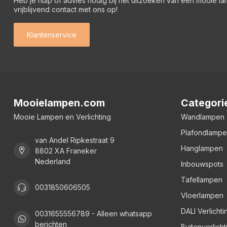
Heb je hulp of advies nodig bij het uitzoeken van een mooie l
vrijblijvend contact met ons op!
Klantenservice
Mooielampen.com
Categori
Mooie Lampen en Verlichting
Wandlampen
Plafondlamp
van Andel Ripkestraat 9
Hanglampen
8802 XA Franeker
Nederland
Inbouwspots
Tafellampen
0031850606505
Vloerlampen
DALI Verlichti
0031655556789 - Alleen whatsapp
berichten
Buitenverlicht