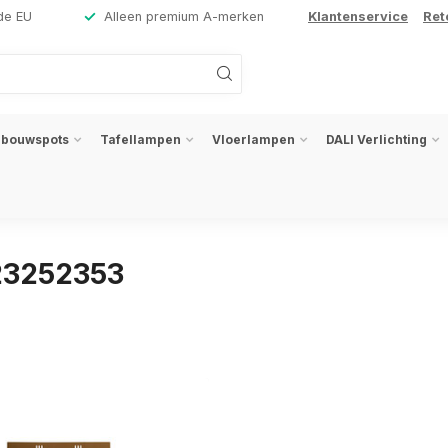
de EU
Alleen premium A-merken
Klantenservice
Ret
nbouwspots
Tafellampen
Vloerlampen
DALI Verlichting
23252353