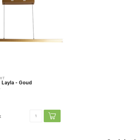
HT
 Layla - Goud
k