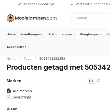
,-
30 dagen Bedenktijd
Verzending door heel 
Home
Wandlampen
Plafondlampen
Hanglampen
I
Accessoires
Home
/
Tags
/
5053423252353
Producten getagd met 50534
Merken
Alle merken
Searchlight
Kleur