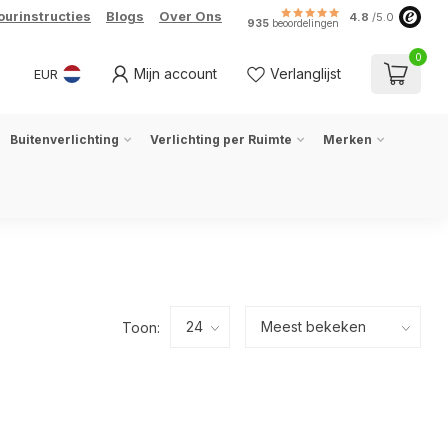
ourinstructies
Blogs
Over Ons
4.8
/5.0
935
beoordelingen
0
Mijn account
Verlanglijst
EUR
Buitenverlichting
Verlichting per Ruimte
Merken
Toon: