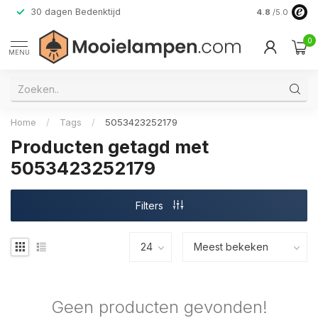
30 dagen Bedenktijd
Verzending do
4.8
/5.0
0
MENU
Home
/
Tags
/
5053423252179
Producten getagd met
5053423252179
Filters
Geen producten gevonden!