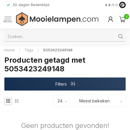
30 dagen Bedenktijd
Verzending do
4.8
/5.0
0
MENU
Home
/
Tags
/
5053423249148
Producten getagd met
5053423249148
Filters
Geen producten gevonden!