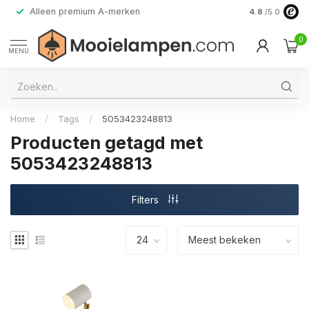
Alleen premium A-merken
4.8
/5.0
0
MENU
Home
/
Tags
/
5053423248813
Producten getagd met
5053423248813
Filters