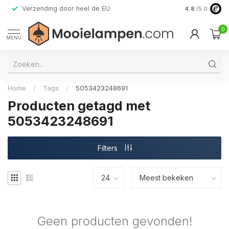
Verzending door heel de EU
Alleen premi
4.8
/5.0
0
MENU
Home
/
Tags
/
5053423248691
Producten getagd met
5053423248691
Filters
Geen producten gevonden!