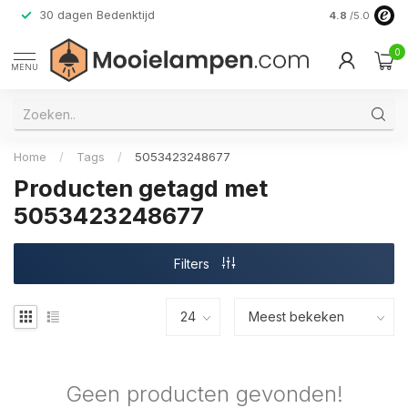
30 dagen Bedenktijd
Verzending do
4.8
/5.0
0
MENU
Home
/
Tags
/
5053423248677
Producten getagd met
5053423248677
Filters
Geen producten gevonden!