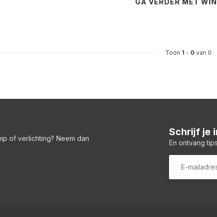
GA VERDER MET WI
Toon
1
-
0
van 0
Schrijf je
amp of verlichting? Neem dan
En ontvang tips