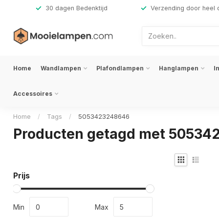
,-
30 dagen Bedenktijd
Verzending door heel 
Home
Wandlampen
Plafondlampen
Hanglampen
I
Accessoires
Home
/
Tags
/
5053423248646
Producten getagd met 50534
Prijs
Min
Max