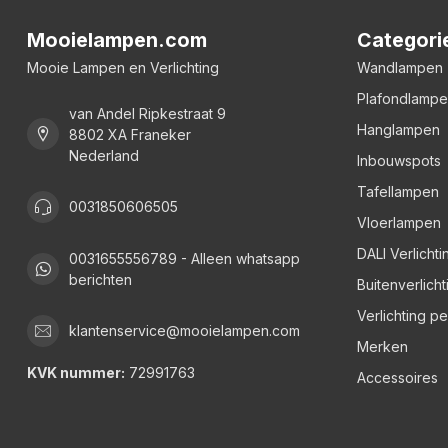
Mooielampen.com
Categori
Mooie Lampen en Verlichting
Wandlampen
Plafondlamp
van Andel Ripkestraat 9
Hanglampen
8802 XA Franeker
Nederland
Inbouwspots
Tafellampen
0031850606505
Vloerlampen
DALI Verlichti
0031655556789 - Alleen whatsapp
berichten
Buitenverlicht
Verlichting p
klantenservice@mooielampen.com
Merken
KVK nummer:
72991763
Accessoires