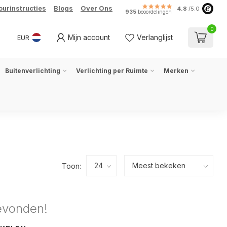
ourinstructies
Blogs
Over Ons
4.8
/5.0
935
beoordelingen
0
Mijn account
Verlanglijst
EUR
Buitenverlichting
Verlichting per Ruimte
Merken
Toon:
evonden!