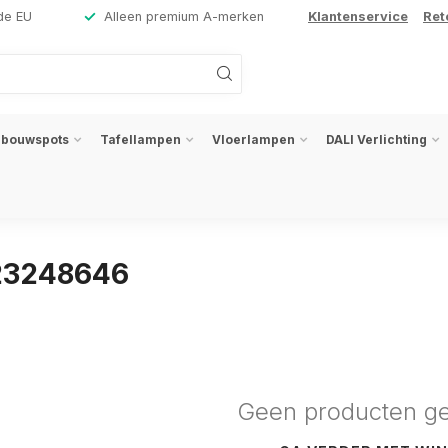
de EU
Alleen premium A-merken
Klantenservice
Ret
nbouwspots
Tafellampen
Vloerlampen
DALI Verlichting
23248646
Geen producten g