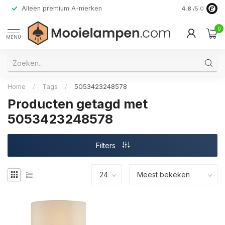
Alleen premium A-merken
4.8
/5.0
0
MENU
Home
/
Tags
/
5053423248578
Producten getagd met
5053423248578
Filters