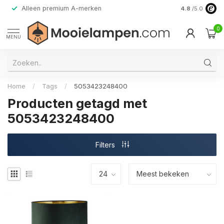
Alleen premium A-merken
4.8
/5.0
0
MENU
Home
/
Tags
/
5053423248400
Producten getagd met
5053423248400
Filters