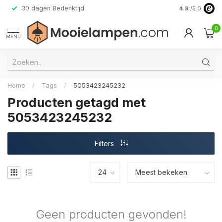
30 dagen Bedenktijd
Verzending do
4.8
/5.0
0
MENU
Home
/
Tags
/
5053423245232
Producten getagd met
5053423245232
Filters
Geen producten gevonden!