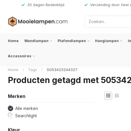
,-
30 dagen Bedenktijd
Verzending door heel 
Home
Wandlampen
Plafondlampen
Hanglampen
I
Accessoires
Home
/
Tags
/
5053423244327
Producten getagd met 50534
Merken
Alle merken
Searchlight
Kleur