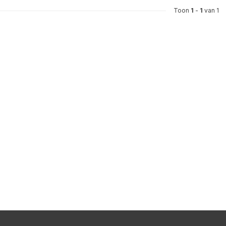
Toon
1
-
1
van 1