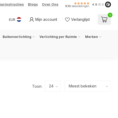
ourinstructies
Blogs
Over Ons
4.8
/5.0
935
beoordelingen
0
Mijn account
Verlanglijst
EUR
Buitenverlichting
Verlichting per Ruimte
Merken
Toon: