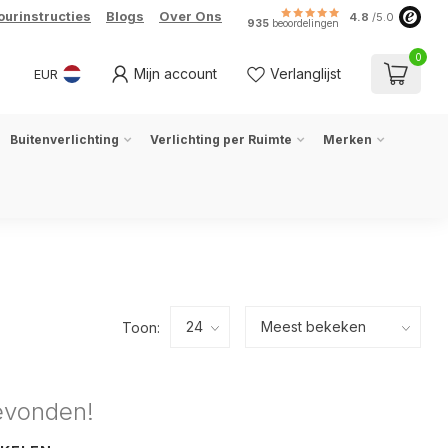
ourinstructies
Blogs
Over Ons
4.8
/5.0
935
beoordelingen
0
Mijn account
Verlanglijst
EUR
Buitenverlichting
Verlichting per Ruimte
Merken
Toon:
evonden!