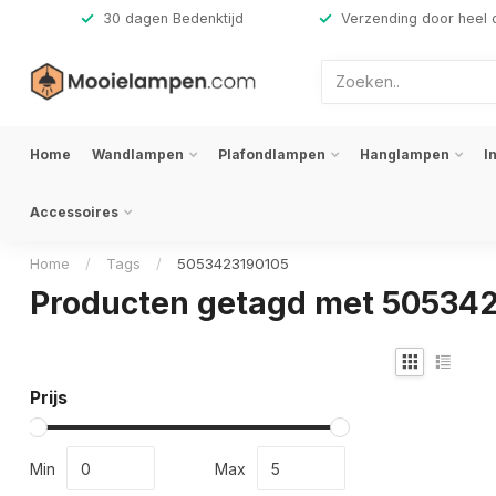
,-
30 dagen Bedenktijd
Verzending door heel 
Home
Wandlampen
Plafondlampen
Hanglampen
I
Accessoires
Home
/
Tags
/
5053423190105
Producten getagd met 50534
Prijs
Min
Max