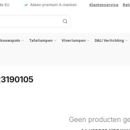
de EU
Alleen premium A-merken
Klantenservice
Ret
nbouwspots
Tafellampen
Vloerlampen
DALI Verlichting
23190105
Geen producten g