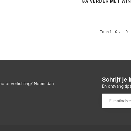
GA VERDER MET WI
Toon
1
-
0
van 0
Schrijf je
amp of verlichting? Neem dan
En ontvang tips