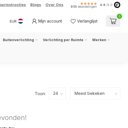
ourinstructies
Blogs
Over Ons
4.8
/5.0
935
beoordelingen
0
Mijn account
Verlanglijst
EUR
Buitenverlichting
Verlichting per Ruimte
Merken
Toon:
evonden!