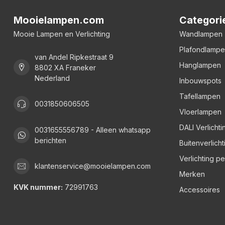
Mooielampen.com
Categori
Mooie Lampen en Verlichting
Wandlampen
Plafondlamp
van Andel Ripkestraat 9
Hanglampen
8802 XA Franeker
Nederland
Inbouwspots
Tafellampen
0031850606505
Vloerlampen
DALI Verlichti
0031655556789 - Alleen whatsapp
berichten
Buitenverlicht
Verlichting p
klantenservice@mooielampen.com
Merken
KVK nummer:
72991763
Accessoires