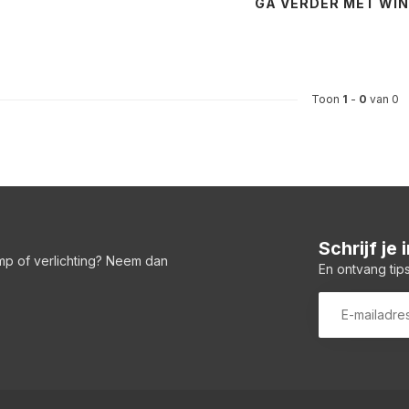
GA VERDER MET WI
Toon
1
-
0
van 0
Schrijf je
amp of verlichting? Neem dan
En ontvang tips