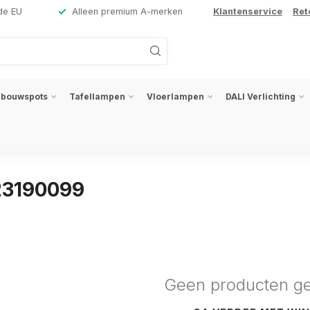
de EU
Alleen premium A-merken
Klantenservice
Ret
nbouwspots
Tafellampen
Vloerlampen
DALI Verlichting
23190099
Geen producten g