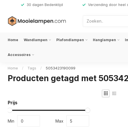
,-
30 dagen Bedenktijd
Verzending door heel 
Home
Wandlampen
Plafondlampen
Hanglampen
I
Accessoires
Home
/
Tags
/
5053423190099
Producten getagd met 50534
Prijs
Min
Max