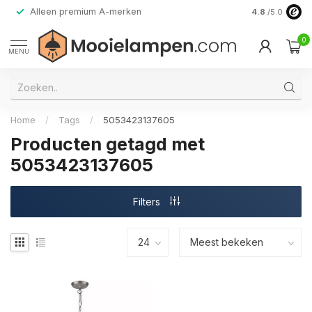
Alleen premium A-merken
4.8
/5.0
0
MENU
Home
/
Tags
/
5053423137605
Producten getagd met
5053423137605
Filters