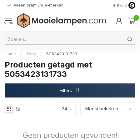
Alleen premium A-merken
4.8
/5.0
0
MENU
Home
/
Tags
/
5053423131733
Producten getagd met
5053423131733
Filters
Geen producten gevonden!