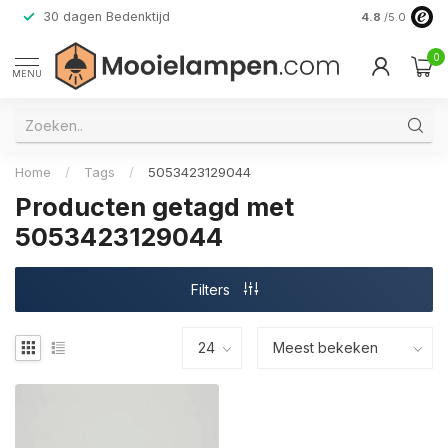
30 dagen Bedenktijd
Verzending do
4.8
/5.0
0
MENU
Home
/
Tags
/
5053423129044
Producten getagd met
5053423129044
Filters