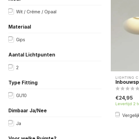
Wit / Créme / Opaal
Materiaal
Gips
Aantal Lichtpunten
2
LIGHTING 
Inbouwsp
Type Fitting
GU10
€24,95
Levertijd 2 
Dimbaar Ja/Nee
Vergelij
Ja
Voor welke Ruimte?