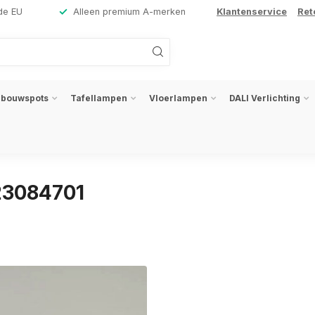
de EU
Alleen premium A-merken
Klantenservice
Ret
nbouwspots
Tafellampen
Vloerlampen
DALI Verlichting
23084701