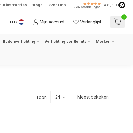
ourinstructies
Blogs
Over Ons
4.8
/5.0
935
beoordelingen
0
Mijn account
Verlanglijst
EUR
Buitenverlichting
Verlichting per Ruimte
Merken
Toon: