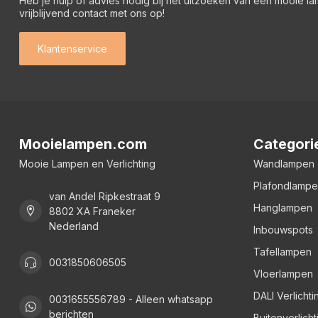
Heb je hulp of advies nodig bij het uitzoeken van een mooie l
vrijblijvend contact met ons op!
Klantenservice
Mooielampen.com
Categori
Mooie Lampen en Verlichting
Wandlampen
Plafondlamp
van Andel Ripkestraat 9
Hanglampen
8802 XA Franeker
Nederland
Inbouwspots
Tafellampen
0031850606505
Vloerlampen
DALI Verlichti
0031655556789 - Alleen whatsapp
berichten
Buitenverlicht