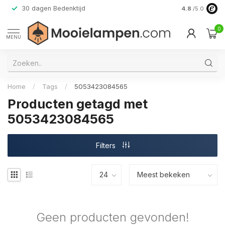
30 dagen Bedenktijd
Verzending do
4.8
/5.0
0
MENU
Home
/
Tags
/
5053423084565
Producten getagd met
5053423084565
Filters
Geen producten gevonden!