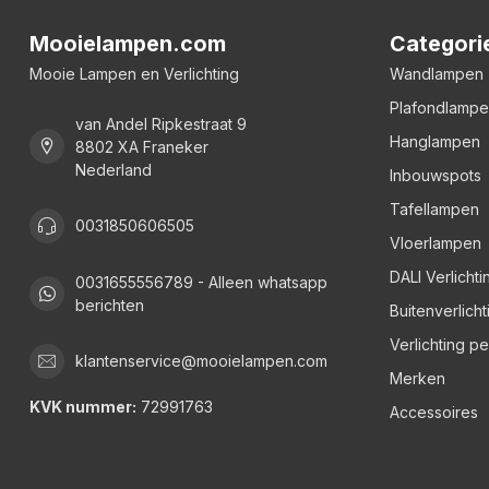
Mooielampen.com
Categori
Mooie Lampen en Verlichting
Wandlampen
Plafondlamp
van Andel Ripkestraat 9
Hanglampen
8802 XA Franeker
Nederland
Inbouwspots
Tafellampen
0031850606505
Vloerlampen
DALI Verlichti
0031655556789 - Alleen whatsapp
berichten
Buitenverlicht
Verlichting p
klantenservice@mooielampen.com
Merken
KVK nummer:
72991763
Accessoires