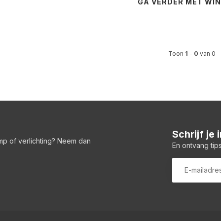
GA VERDER MET WI
Toon
1
-
0
van 0
Schrijf je
amp of verlichting? Neem dan
En ontvang tips