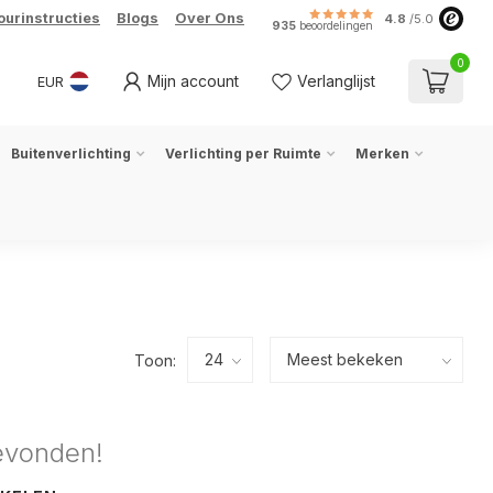
ourinstructies
Blogs
Over Ons
4.8
/5.0
935
beoordelingen
0
Mijn account
Verlanglijst
EUR
Buitenverlichting
Verlichting per Ruimte
Merken
Toon:
evonden!