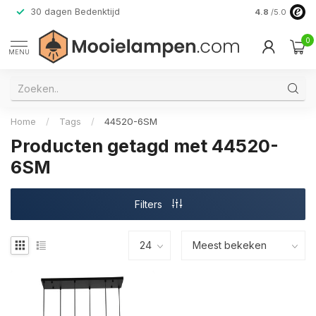
30 dagen Bedenktijd
Verzending do
4.8
/5.0
0
MENU
Home
/
Tags
/
44520-6SM
Producten getagd met 44520-
6SM
Filters