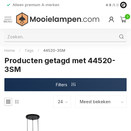
Alleen premium A-merken
4.8
/5.0
0
MENU
Home
/
Tags
/
44520-3SM
Producten getagd met 44520-
3SM
Filters