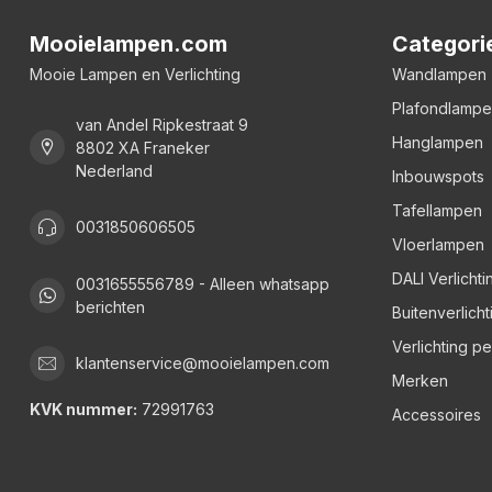
Mooielampen.com
Categori
Mooie Lampen en Verlichting
Wandlampen
Plafondlamp
van Andel Ripkestraat 9
Hanglampen
8802 XA Franeker
Nederland
Inbouwspots
Tafellampen
0031850606505
Vloerlampen
DALI Verlichti
0031655556789 - Alleen whatsapp
berichten
Buitenverlicht
Verlichting p
klantenservice@mooielampen.com
Merken
KVK nummer:
72991763
Accessoires