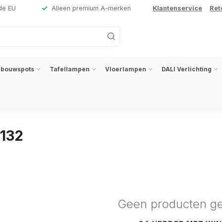
de EU
Alleen premium A-merken
Klantenservice
Ret
nbouwspots
Tafellampen
Vloerlampen
DALI Verlichting
9132
Geen producten g