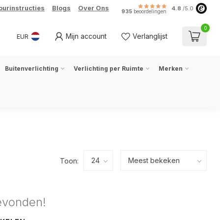
ourinstructies
Blogs
Over Ons
4.8
/5.0
935
beoordelingen
0
Mijn account
Verlanglijst
EUR
Buitenverlichting
Verlichting per Ruimte
Merken
Toon:
evonden!