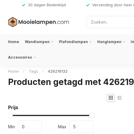
,-
30 dagen Bedenktijd
Verzending door heel 
Home
Wandlampen
Plafondlampen
Hanglampen
I
Accessoires
Home
/
Tags
/
426219132
Producten getagd met 42621
Prijs
Min
Max