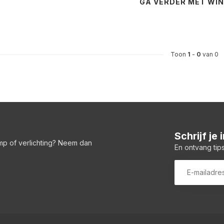
GA VERDER MET WI
Toon
1
-
0
van 0
Schrijf je
amp of verlichting? Neem dan
En ontvang tips