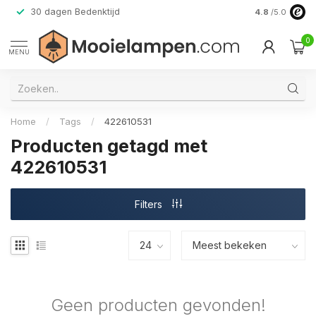
30 dagen Bedenktijd
Verzending do
4.8
/5.0
0
MENU
Home
/
Tags
/
422610531
Producten getagd met
422610531
Filters
Geen producten gevonden!