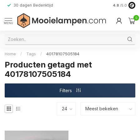
30 dagen Bedenktijd
Verzending do
4.8
/5.0
0
MENU
Home
/
Tags
/
40178107505184
Producten getagd met
40178107505184
Filters