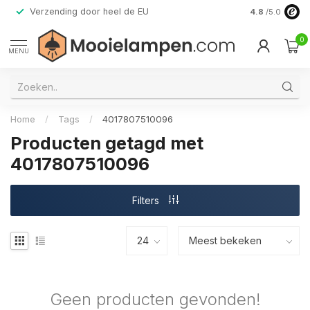
Verzending door heel de EU
Alleen premi
4.8
/5.0
0
MENU
Home
/
Tags
/
4017807510096
Producten getagd met
4017807510096
Filters
Geen producten gevonden!