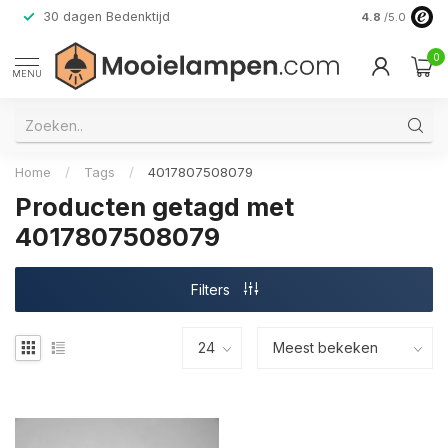
30 dagen Bedenktijd
Verzending do
4.8
/5.0
0
MENU
Home
/
Tags
/
4017807508079
Producten getagd met
4017807508079
Filters