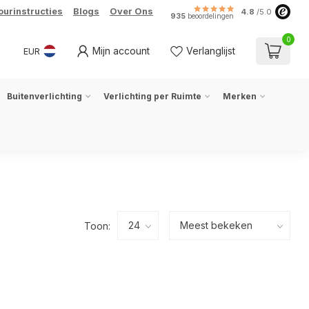
ourinstructies
Blogs
Over Ons
4.8
/5.0
935
beoordelingen
0
Mijn account
Verlanglijst
EUR
Buitenverlichting
Verlichting per Ruimte
Merken
Toon: