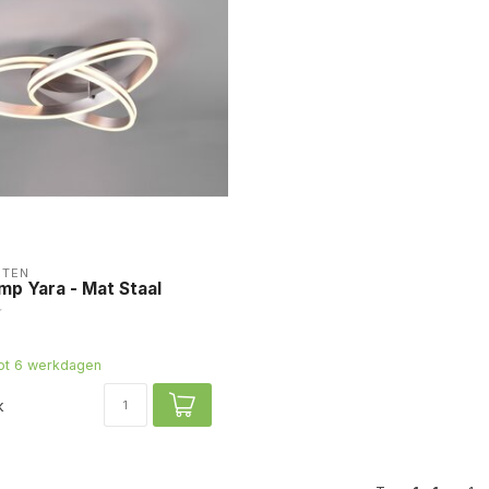
HTEN
mp Yara - Mat Staal
tot 6 werkdagen
k