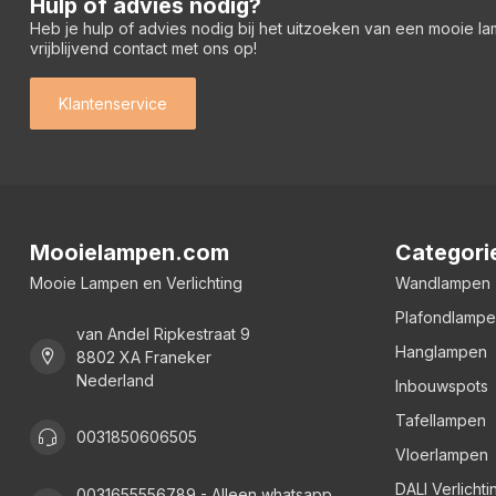
Hulp of advies nodig?
Heb je hulp of advies nodig bij het uitzoeken van een mooie l
vrijblijvend contact met ons op!
Klantenservice
Mooielampen.com
Categori
Mooie Lampen en Verlichting
Wandlampen
Plafondlamp
van Andel Ripkestraat 9
Hanglampen
8802 XA Franeker
Nederland
Inbouwspots
Tafellampen
0031850606505
Vloerlampen
DALI Verlichti
0031655556789 - Alleen whatsapp