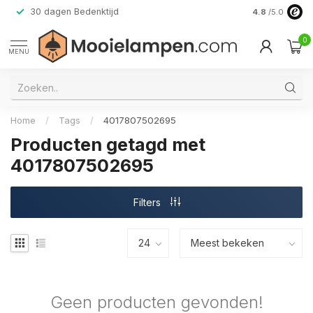
30 dagen Bedenktijd
Verzending do
4.8
/5.0
0
MENU
Home
/
Tags
/
4017807502695
Producten getagd met
4017807502695
Filters
Geen producten gevonden!