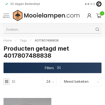
30 dagen Bedenktijd
Verzending do
4.8
/5.0
0
MENU
Home
/
Tags
/
4017807488838
Producten getagd met
4017807488838
Filters