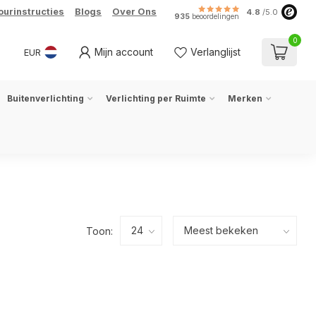
ourinstructies
Blogs
Over Ons
4.8
/5.0
935
beoordelingen
0
Mijn account
Verlanglijst
EUR
Buitenverlichting
Verlichting per Ruimte
Merken
Toon: