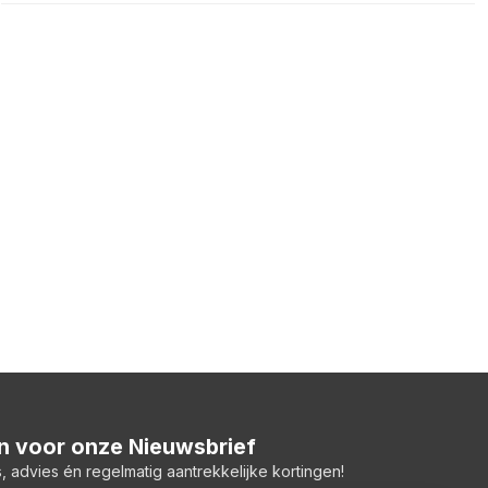
 in voor onze Nieuwsbrief
, advies én regelmatig aantrekkelijke kortingen!