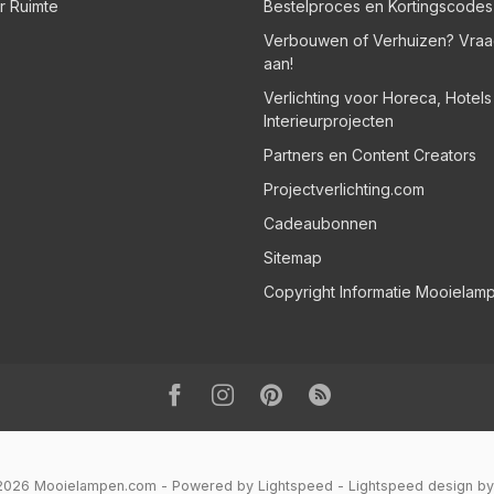
er Ruimte
Bestelproces en Kortingscodes
Verbouwen of Verhuizen? Vraa
aan!
Verlichting voor Horeca, Hotel
Interieurprojecten
Partners en Content Creators
Projectverlichting.com
Cadeaubonnen
Sitemap
Copyright Informatie Mooielam
 2026 Mooielampen.com
- Powered by
Lightspeed
-
Lightspeed design
b