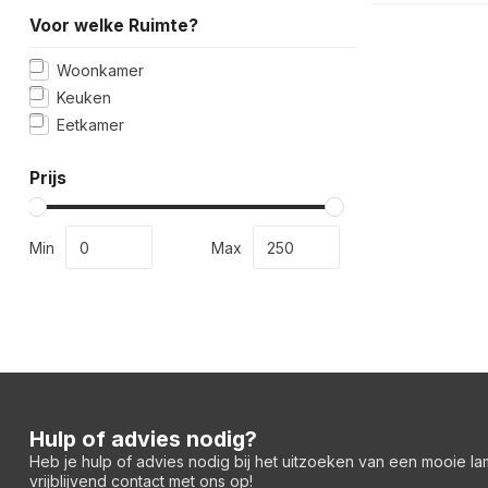
Voor welke Ruimte?
Woonkamer
Keuken
Eetkamer
Prijs
Min
Max
Hulp of advies nodig?
Heb je hulp of advies nodig bij het uitzoeken van een mooie l
vrijblijvend contact met ons op!