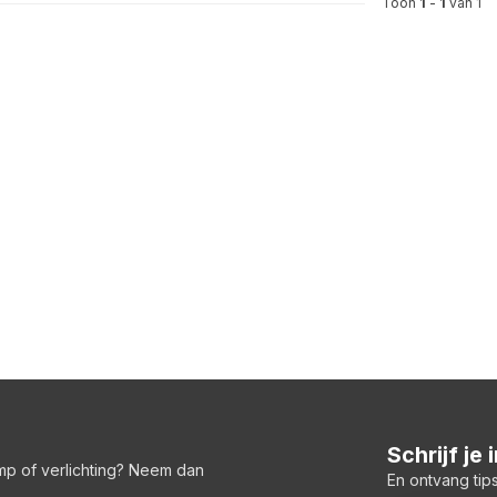
Toon
1
-
1
van 1
Schrijf je
amp of verlichting? Neem dan
En ontvang tips