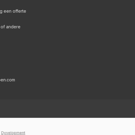
g een offerte
s of andere
pen.com
y
Dyvelopment