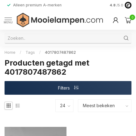
Alleen premium A-merken
4.8
/5.0
0
MENU
Home
/
Tags
/
4017807487862
Producten getagd met
4017807487862
Filters