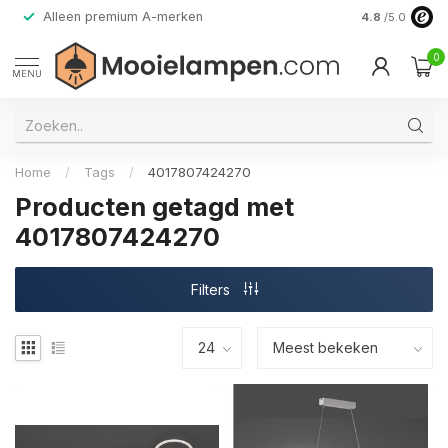
Alleen premium A-merken
4.8
/5.0
0
MENU
Home
/
Tags
/
4017807424270
Producten getagd met
4017807424270
Filters