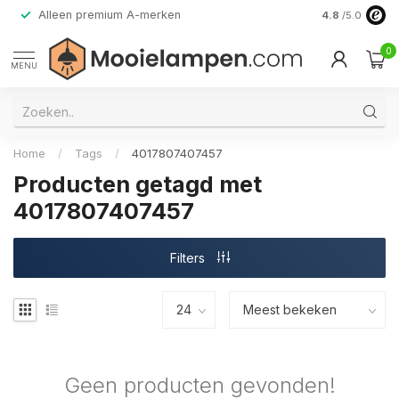
Alleen premium A-merken
4.8
/5.0
0
MENU
Home
/
Tags
/
4017807407457
Producten getagd met
4017807407457
Filters
Geen producten gevonden!