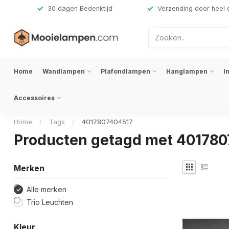
,-
30 dagen Bedenktijd
Verzending door heel 
Home
Wandlampen
Plafondlampen
Hanglampen
I
Accessoires
Home
/
Tags
/
4017807404517
Producten getagd met 40178
Merken
Alle merken
Trio Leuchten
Kleur