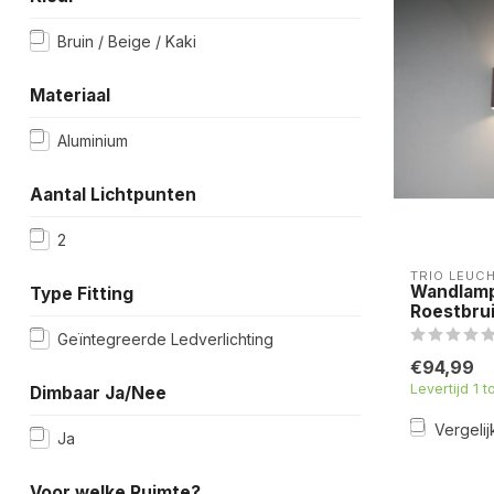
Bruin / Beige / Kaki
Materiaal
Aluminium
Aantal Lichtpunten
2
TRIO LEUC
Wandlamp
Type Fitting
Roestbru
Geïntegreerde Ledverlichting
€94,99
Levertijd 1 
Dimbaar Ja/Nee
Vergelij
Ja
Voor welke Ruimte?