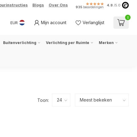
ourinstructies
Blogs
Over Ons
4.8
/5.0
935
beoordelingen
0
Mijn account
Verlanglijst
EUR
Buitenverlichting
Verlichting per Ruimte
Merken
Toon: