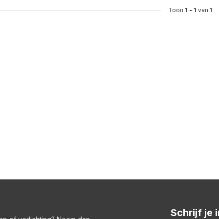
Toon
1
-
1
van 1
Schrijf je