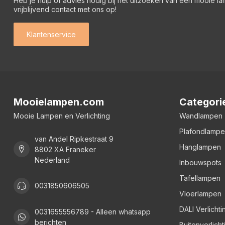
Heb je hulp of advies nodig bij het uitzoeken van een mooie l
vrijblijvend contact met ons op!
Klantenservice
Mooielampen.com
Categori
Mooie Lampen en Verlichting
Wandlampen
Plafondlamp
van Andel Ripkestraat 9
Hanglampen
8802 XA Franeker
Nederland
Inbouwspots
Tafellampen
0031850606505
Vloerlampen
DALI Verlichti
0031655556789 - Alleen whatsapp
berichten
Buitenverlicht