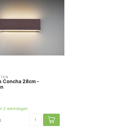
HTEN
 Concha 28cm -
in
tot 2 werkdagen
k