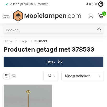
Alleen premium A-merken
4.8
/5.0
0
MENU
Home
/
Tags
/
378533
Producten getagd met 378533
Filters