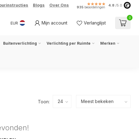
ourinstructies
Blogs
Over Ons
4.8
/5.0
935
beoordelingen
0
Mijn account
Verlanglijst
EUR
Buitenverlichting
Verlichting per Ruimte
Merken
Toon:
evonden!