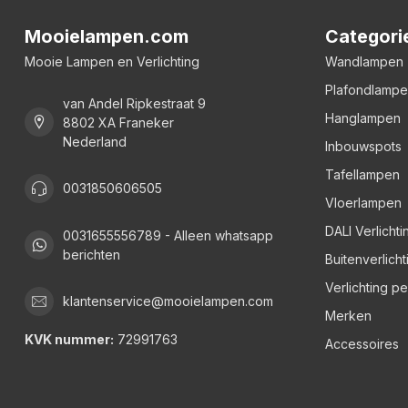
Mooielampen.com
Categori
Mooie Lampen en Verlichting
Wandlampen
Plafondlamp
van Andel Ripkestraat 9
Hanglampen
8802 XA Franeker
Nederland
Inbouwspots
Tafellampen
0031850606505
Vloerlampen
DALI Verlichti
0031655556789 - Alleen whatsapp
berichten
Buitenverlicht
Verlichting p
klantenservice@mooielampen.com
Merken
KVK nummer:
72991763
Accessoires