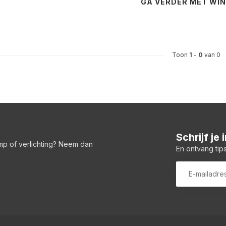
GA VERDER MET WI
Toon
1
-
0
van 0
Schrijf je
amp of verlichting? Neem dan
En ontvang tips