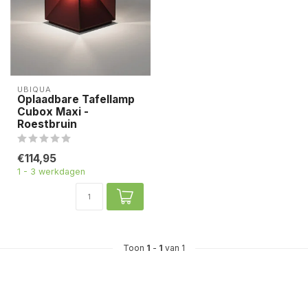
UBIQUA
Oplaadbare Tafellamp
Cubox Maxi -
Roestbruin
€114,95
1 - 3 werkdagen
Toon
1
-
1
van 1