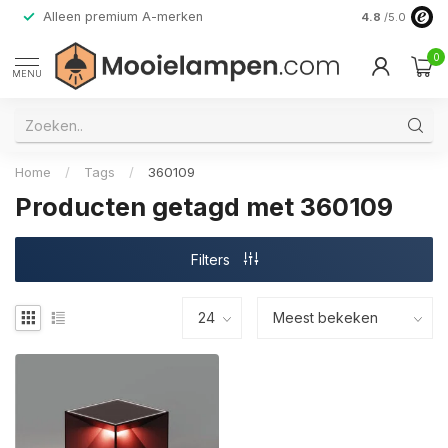
Alleen premium A-merken
4.8
/5.0
0
MENU
Home
/
Tags
/
360109
Producten getagd met 360109
Filters