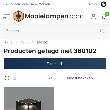
Alleen premium A-merken
4.8
/5.0
0
MENU
Home
/
Tags
/
360102
Producten getagd met 360102
Filters